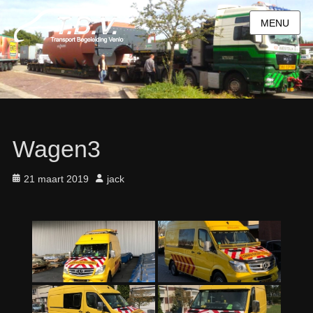
MENU
Wagen3
Geplaatst
21 maart 2019
Auteur
jack
op