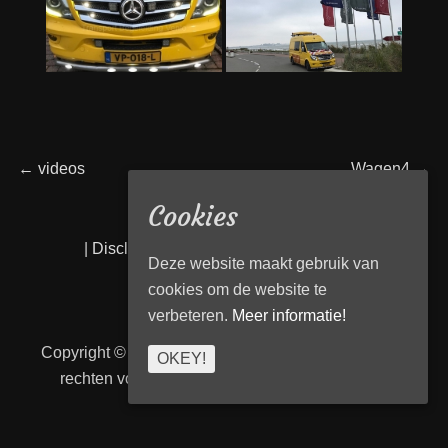
Bericht
←
Vorig
videos
Volgend
Wagen4
→
bericht:
bericht:
Cookies
navigatie
|
Disclaimer
|
Privacy statement
|
Links
|
Deze website maakt gebruik van
cookies om de website te
verbeteren.
Meer informatie!
Copyright © 2026
Transport Begeleiding Venlo
. Alle
OKEY!
rechten voorbehouden. | TBVenlo door
telcofix