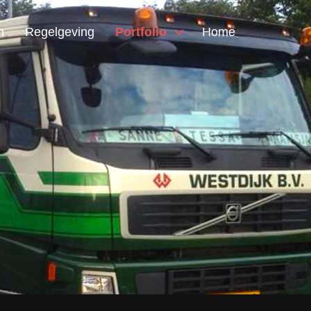
n
Regelgeving
Portfolio
Home