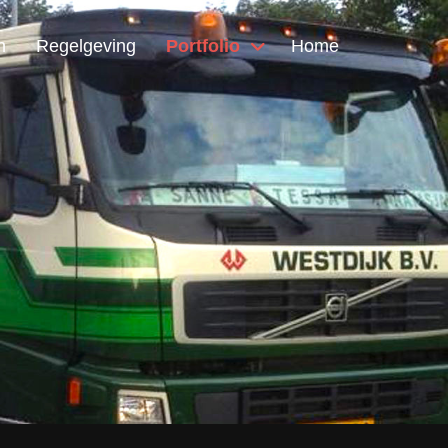
n
Regelgeving
Portfolio
Home