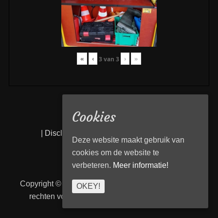
«
‹
›
»
3
van
3
Cookies
|
Disclaimer
|
Privacy statement
|
Links
|
Deze website maakt gebruik van
cookies om de website te
verbeteren.
Meer informatie!
Copyright © 2026
Transport Begeleiding Venlo
. Alle
OKEY!
rechten voorbehouden. | TBVenlo door
telcofix