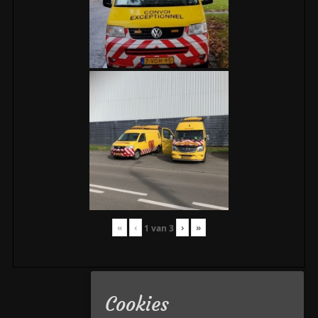
«
‹
›
»
1
van
3
Cookies