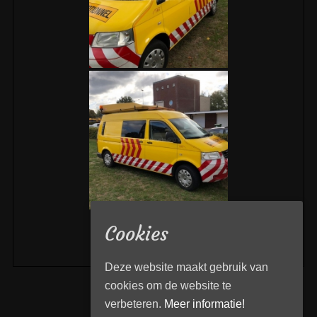
«
‹
›
»
2
van
3
Cookies
Deze website maakt gebruik van
cookies om de website te
verbeteren.
Meer informatie!