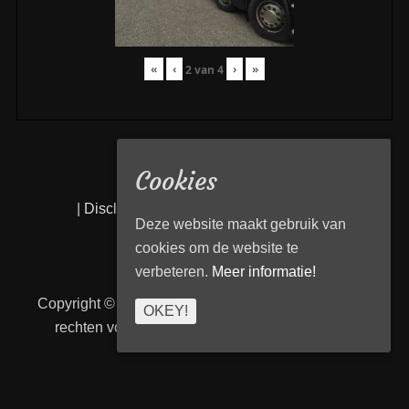
«
‹
›
»
2
van
4
Cookies
|
Disclaimer
|
Privacy statement
|
Links
|
Deze website maakt gebruik van
cookies om de website te
verbeteren.
Meer informatie!
Copyright © 2026
Transport Begeleiding Venlo
. Alle
OKEY!
rechten voorbehouden. | TBVenlo door
telcofix