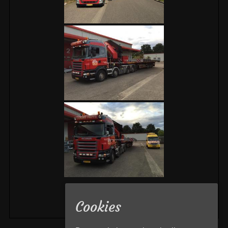
«
‹
›
»
4
van
4
Cookies