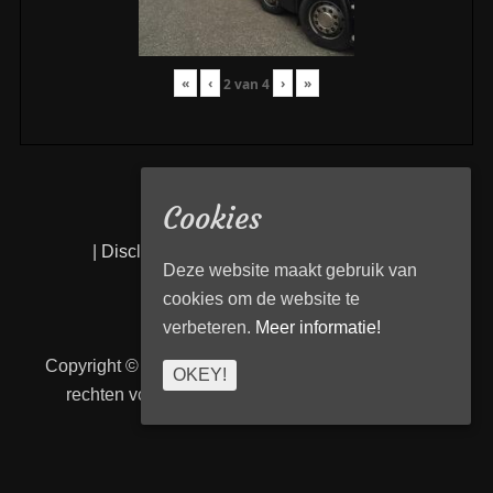
«
‹
›
»
2
van
4
Cookies
|
Disclaimer
|
Privacy statement
|
Links
|
Deze website maakt gebruik van
cookies om de website te
verbeteren.
Meer informatie!
Copyright © 2026
Transport Begeleiding Venlo
. Alle
OKEY!
rechten voorbehouden. | TBVenlo door
telcofix