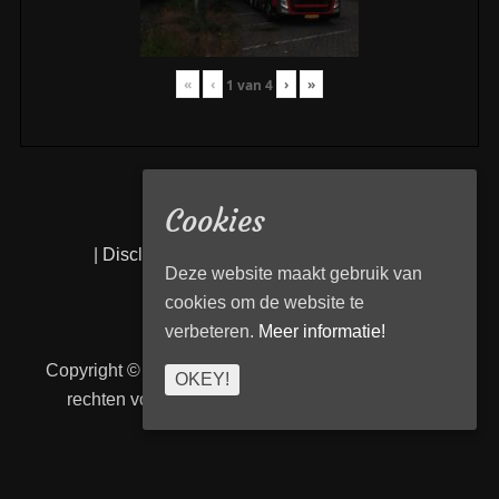
«
‹
›
»
1
van
4
Cookies
|
Disclaimer
|
Privacy statement
|
Links
|
Deze website maakt gebruik van
cookies om de website te
verbeteren.
Meer informatie!
Copyright © 2026
Transport Begeleiding Venlo
. Alle
OKEY!
rechten voorbehouden. | TBVenlo door
telcofix