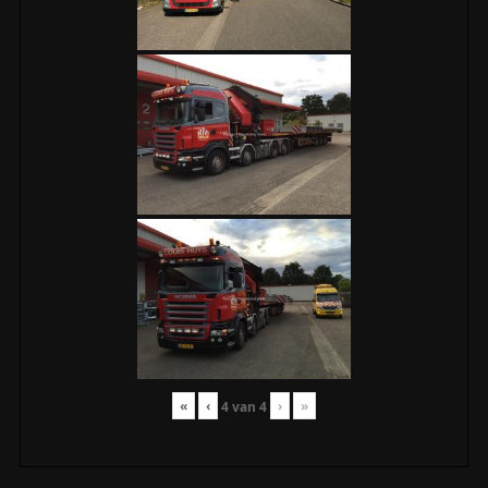
«
‹
›
»
4
van
4