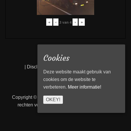
«
‹
›
»
3
van
4
Cookies
|
Disclaimer
|
Privacy statement
|
Links
|
Deze website maakt gebruik van
cookies om de website te
verbeteren.
Meer informatie!
Copyright © 2026
Transport Begeleiding Venlo
. Alle
OKEY!
rechten voorbehouden. | TBVenlo door
telcofix