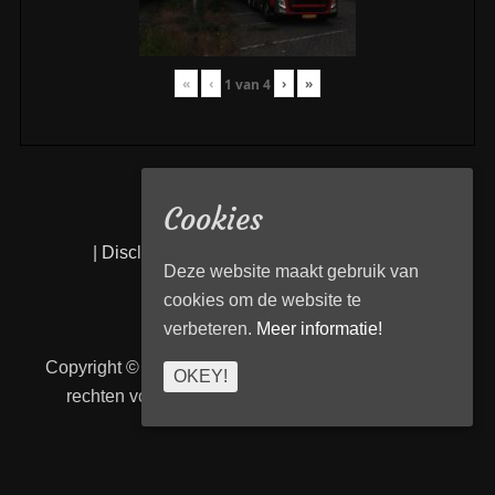
«
‹
›
»
1
van
4
Cookies
|
Disclaimer
|
Privacy statement
|
Links
|
Deze website maakt gebruik van
cookies om de website te
verbeteren.
Meer informatie!
Copyright © 2026
Transport Begeleiding Venlo
. Alle
OKEY!
rechten voorbehouden. | TBVenlo door
telcofix