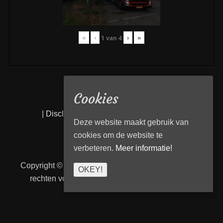
«
‹
›
»
1
van
4
Cookies
|
Disclaimer
|
Privacy statement
|
Links
|
Deze website maakt gebruik van
cookies om de website te
verbeteren.
Meer informatie!
Copyright © 2026
Transport Begeleiding Venlo
. Alle
OKEY!
rechten voorbehouden. | TBVenlo door
telcofix