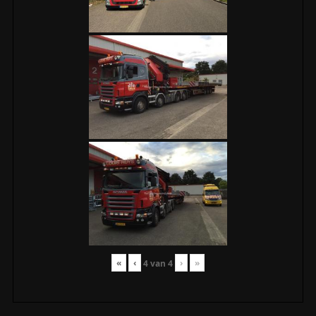
«
‹
›
»
4
van
4