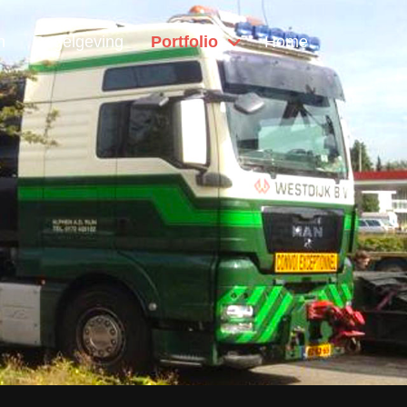
n
Regelgeving
Portfolio
Home