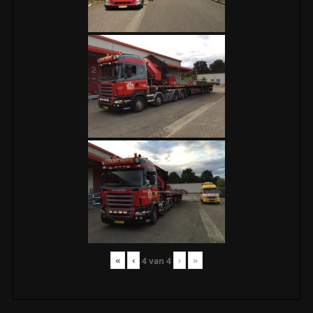
«
‹
›
»
4
van
4