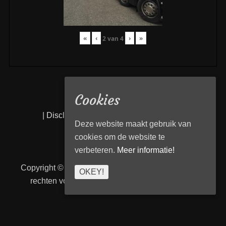
«
‹
›
»
2
van
4
Cookies
|
Disclaimer
|
Privacy statement
|
Links
|
Deze website maakt gebruik van
cookies om de website te
verbeteren.
Meer informatie!
Copyright © 2026
Transport Begeleiding Venlo
. Alle
OKEY!
rechten voorbehouden. | TBVenlo door
telcofix