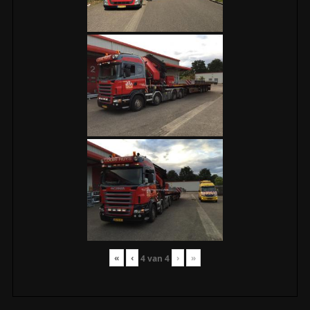
«
‹
›
»
4
van
4