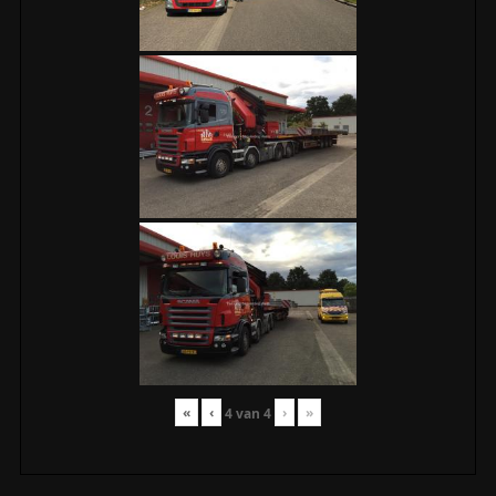
«
‹
›
»
4
van
4