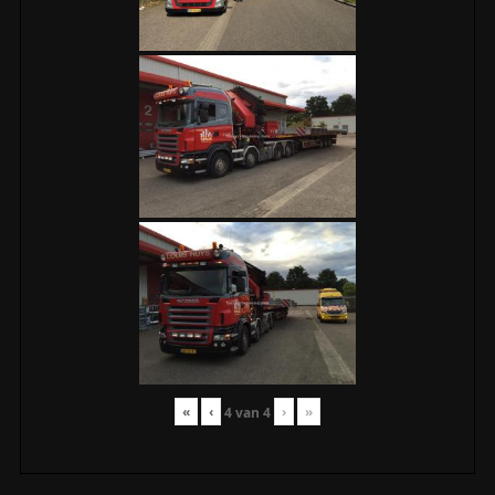
«
‹
›
»
4
van
4