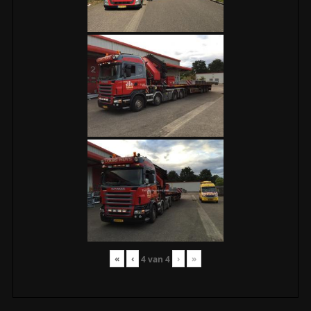
«
‹
›
»
4
van
4