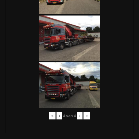
«
‹
›
»
4
van
4