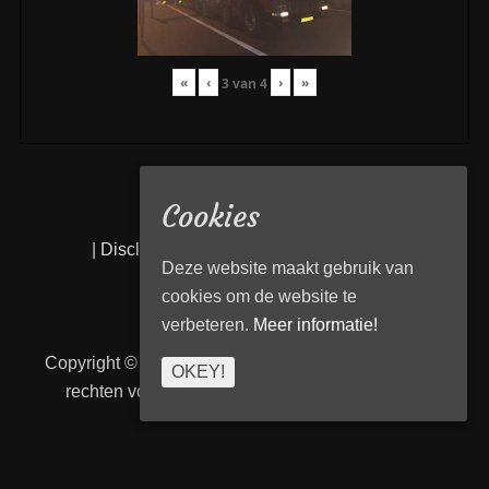
«
‹
›
»
3
van
4
Cookies
|
Disclaimer
|
Privacy statement
|
Links
|
Deze website maakt gebruik van
cookies om de website te
verbeteren.
Meer informatie!
Copyright © 2026
Transport Begeleiding Venlo
. Alle
OKEY!
rechten voorbehouden. | TBVenlo door
telcofix