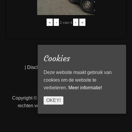
«
‹
›
»
2
van
4
Cookies
|
Disclaimer
|
Privacy statement
|
Links
|
Deze website maakt gebruik van
cookies om de website te
verbeteren.
Meer informatie!
Copyright © 2026
Transport Begeleiding Venlo
. Alle
OKEY!
rechten voorbehouden. | TBVenlo door
telcofix