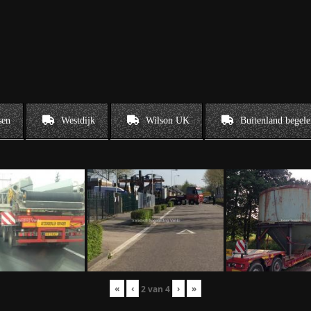
sen
Westdijk
Wilson UK
Buitenland begele
«
‹
›
»
2
van
4