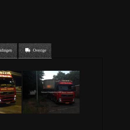
idingen
Overige