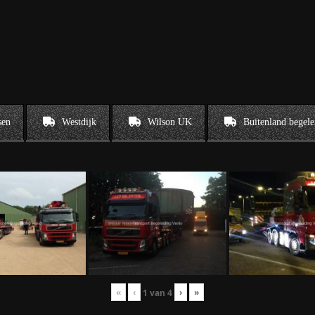
sen
Westdijk
Wilson UK
Buitenland begele
«
‹
›
»
1
van
4