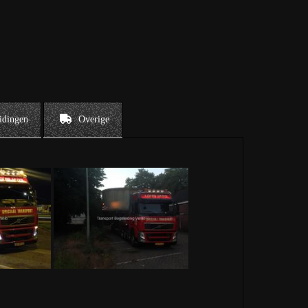
idingen
Overige