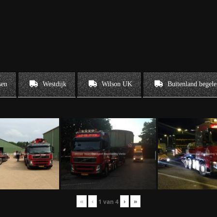
sen
Westdijk
Wilson UK
Buitenland begele
«
‹
›
»
1
van
4