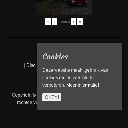
«
‹
›
»
1
van
4
Cookies
|
Disclaimer
|
Privacy statement
|
Links
|
Deze website maakt gebruik van
cookies om de website te
verbeteren.
Meer informatie!
Copyright © 2026
Transport Begeleiding Venlo
. Alle
OKEY!
rechten voorbehouden. | TBVenlo door
telcofix