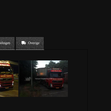
idingen
Overige