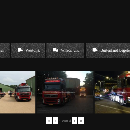
sen
Westdijk
Wilson UK
Buitenland begele
«
‹
›
»
1
van
4