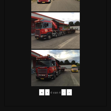
«
‹
›
»
4
van
4