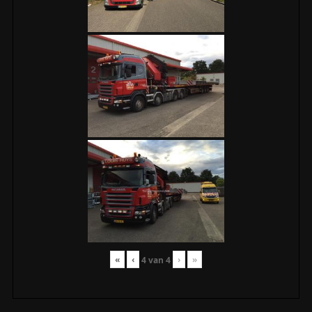
«
‹
›
»
4
van
4