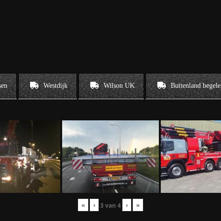
sen
Westdijk
Wilson UK
Buitenland begele
«
‹
›
»
3
van
4