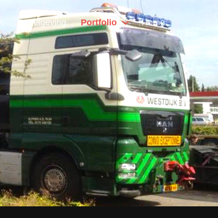
n
Regelgeving
Portfolio
Home