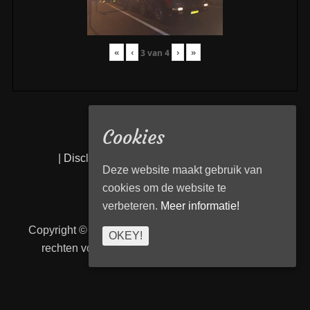
«
‹
›
»
3
van
4
Cookies
|
Disclaimer
|
Privacy statement
|
Links
|
Deze website maakt gebruik van
cookies om de website te
verbeteren.
Meer informatie!
Copyright © 2026
Transport Begeleiding Venlo
. Alle
OKEY!
rechten voorbehouden. | TBVenlo door
telcofix