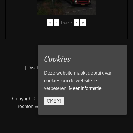
«
‹
›
»
1
van
4
Cookies
|
Disclaimer
|
Privacy statement
|
Links
|
Deze website maakt gebruik van
cookies om de website te
verbeteren.
Meer informatie!
Copyright © 2026
Transport Begeleiding Venlo
. Alle
OKEY!
rechten voorbehouden. | TBVenlo door
telcofix