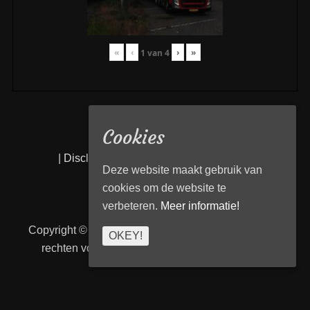
«
‹
›
»
1
van
4
Cookies
|
Disclaimer
|
Privacy statement
|
Links
|
Deze website maakt gebruik van
cookies om de website te
verbeteren.
Meer informatie!
Copyright © 2026
Transport Begeleiding Venlo
. Alle
OKEY!
rechten voorbehouden. | TBVenlo door
telcofix