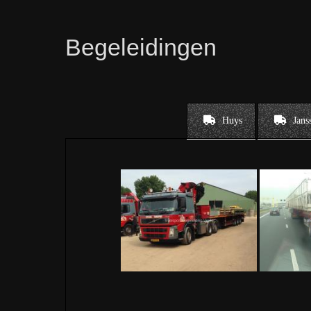
Begeleidingen
Huys
Jans