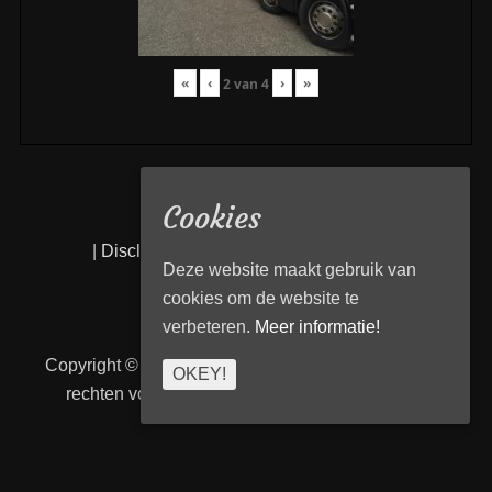
«
‹
›
»
2
van
4
Cookies
|
Disclaimer
|
Privacy statement
|
Links
|
Deze website maakt gebruik van
cookies om de website te
verbeteren.
Meer informatie!
Copyright © 2026
Transport Begeleiding Venlo
. Alle
OKEY!
rechten voorbehouden. | TBVenlo door
telcofix