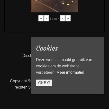
«
‹
›
»
3
van
4
Cookies
|
Disclaimer
|
Privacy statement
|
Links
|
Deze website maakt gebruik van
cookies om de website te
verbeteren.
Meer informatie!
Copyright © 2026
Transport Begeleiding Venlo
. Alle
OKEY!
rechten voorbehouden. | TBVenlo door
telcofix