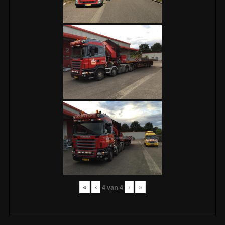
«
‹
›
»
4
van
4