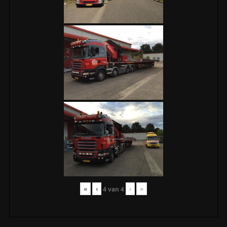
«
‹
›
»
4
van
4