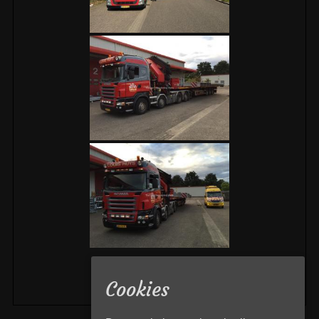
«
‹
›
»
4
van
4
Cookies