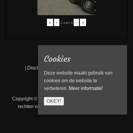
«
‹
›
»
2
van
4
Cookies
|
Disclaimer
|
Privacy statement
|
Links
|
Deze website maakt gebruik van
cookies om de website te
verbeteren.
Meer informatie!
Copyright © 2026
Transport Begeleiding Venlo
. Alle
OKEY!
rechten voorbehouden. | TBVenlo door
telcofix