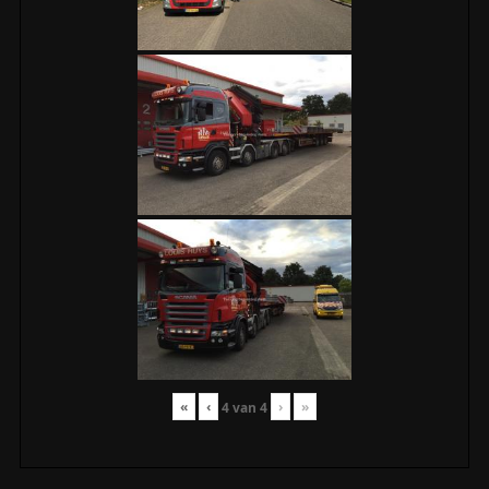
«
‹
›
»
4
van
4