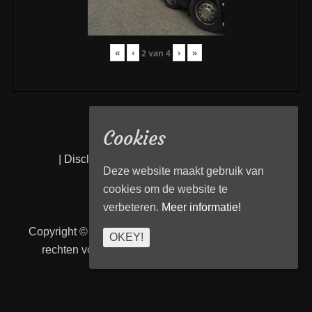
«
‹
›
»
2
van
4
Cookies
|
Disclaimer
|
Privacy statement
|
Links
|
Deze website maakt gebruik van
cookies om de website te
verbeteren.
Meer informatie!
Copyright © 2026
Transport Begeleiding Venlo
. Alle
OKEY!
rechten voorbehouden. | TBVenlo door
telcofix