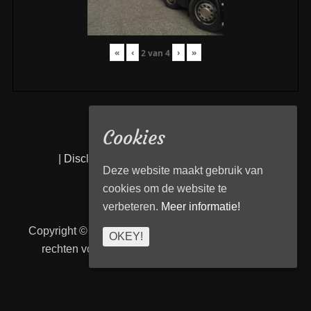
«
‹
›
»
2
van
4
Cookies
|
Disclaimer
|
Privacy statement
|
Links
|
Deze website maakt gebruik van
cookies om de website te
verbeteren.
Meer informatie!
Copyright © 2026
Transport Begeleiding Venlo
. Alle
OKEY!
rechten voorbehouden. | TBVenlo door
telcofix