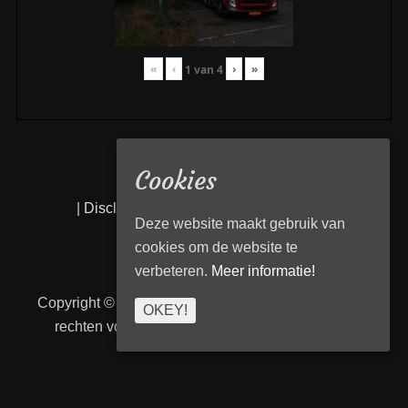
«
‹
›
»
1
van
4
Cookies
|
Disclaimer
|
Privacy statement
|
Links
|
Deze website maakt gebruik van
cookies om de website te
verbeteren.
Meer informatie!
Copyright © 2026
Transport Begeleiding Venlo
. Alle
OKEY!
rechten voorbehouden. | TBVenlo door
telcofix