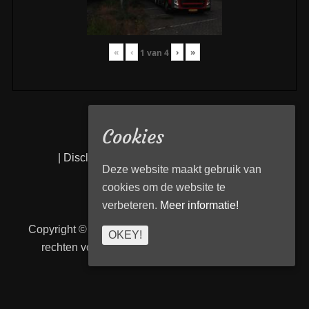
«
‹
›
»
1
van
4
Cookies
|
Disclaimer
|
Privacy statement
|
Links
|
Deze website maakt gebruik van
cookies om de website te
verbeteren.
Meer informatie!
Copyright © 2026
Transport Begeleiding Venlo
. Alle
OKEY!
rechten voorbehouden. | TBVenlo door
telcofix