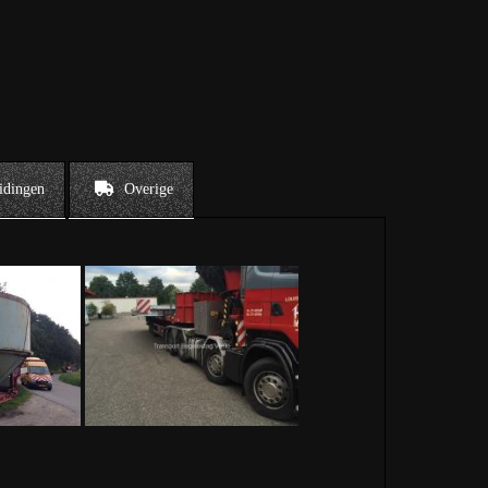
idingen
Overige