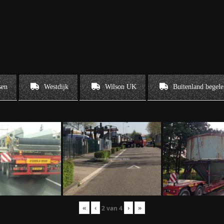
sen
Westdijk
Wilson UK
Buitenland begele
«
‹
›
»
2
van
4