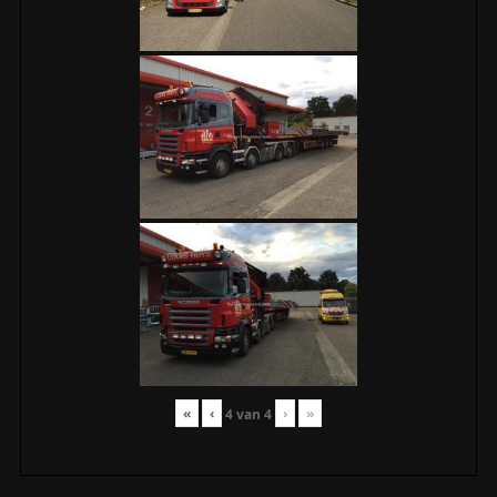
«
‹
›
»
4
van
4